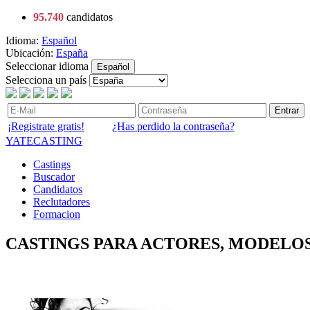
95.740
candidatos
Idioma:
Español
Ubicación:
España
Seleccionar idioma
Español
Selecciona un país
Entrar
¡Registrate gratis!
¿Has perdido la contraseña?
YATECASTING
Castings
Buscador
Candidatos
Reclutadores
Formacion
CASTINGS PARA ACTORES, MODELOS