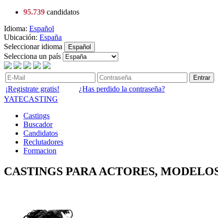
95.739
candidatos
Idioma:
Español
Ubicación:
España
Seleccionar idioma
Español
Selecciona un país
Entrar
¡Registrate gratis!
¿Has perdido la contraseña?
YATECASTING
Castings
Buscador
Candidatos
Reclutadores
Formacion
CASTINGS PARA ACTORES, MODELOS