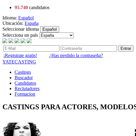
95.740
candidatos
Idioma:
Español
Ubicación:
España
Seleccionar idioma
Español
Selecciona un país
Entrar
¡Registrate gratis!
¿Has perdido la contraseña?
YATECASTING
Castings
Buscador
Candidatos
Reclutadores
Formacion
CASTINGS PARA ACTORES, MODELOS