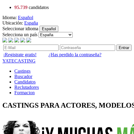
95.739
candidatos
Idioma:
Español
Ubicación:
España
Seleccionar idioma
Español
Selecciona un país
Entrar
¡Registrate gratis!
¿Has perdido la contraseña?
YATECASTING
Castings
Buscador
Candidatos
Reclutadores
Formacion
CASTINGS PARA ACTORES, MODELOS