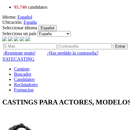
95.740
candidatos
Idioma:
Español
Ubicación:
España
Seleccionar idioma
Español
Selecciona un país
Entrar
¡Registrate gratis!
¿Has perdido la contraseña?
YATECASTING
Castings
Buscador
Candidatos
Reclutadores
Formacion
CASTINGS PARA ACTORES, MODELOS