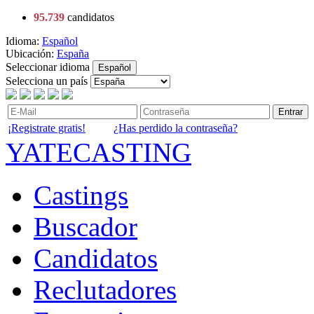
95.739
candidatos
Idioma:
Español
Ubicación:
España
Seleccionar idioma
Español
Selecciona un país
Entrar
¡Registrate gratis!
¿Has perdido la contraseña?
YATECASTING
Castings
Buscador
Candidatos
Reclutadores