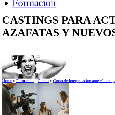
Formacion
CASTINGS PARA AC
AZAFATAS Y NUEVO
Home
»
Formacion
»
Cursos
»
Curso de Interpretación ante cámara p