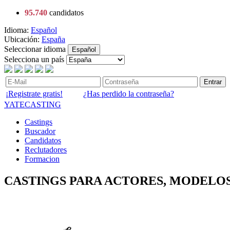
95.740
candidatos
Idioma:
Español
Ubicación:
España
Seleccionar idioma
Español
Selecciona un país
Entrar
¡Registrate gratis!
¿Has perdido la contraseña?
YATECASTING
Castings
Buscador
Candidatos
Reclutadores
Formacion
CASTINGS PARA ACTORES, MODELOS