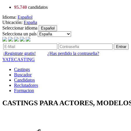
95.740
candidatos
Idioma:
Español
Ubicación:
España
Seleccionar idioma
Español
Selecciona un país
Entrar
¡Registrate gratis!
¿Has perdido la contraseña?
YATECASTING
Castings
Buscador
Candidatos
Reclutadores
Formacion
CASTINGS PARA ACTORES, MODELOS